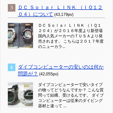
ＤＣ Ｓｏｌａｒ ＬＩＮＫ （ＩＱ１２
０４）について
(43,179pv)
ＤＣ Ｓｏｌａｒ ＬＩＮＫ （ＩＱ１
２０４）が２０１６年度より新登場
国内人気メーカーのＴＵＳＡより発
売されます。 こちらは２０１７年度
のニューカラ...
ダイブコンピューターの安いのは何か
問題が？
(42,055pv)
ダイブコンピューターで安いタイプ
の物ってどうなんですか？ こんな質
問って結構、受けるんです。 ダイブ
コンピューターは従来のダイビング
器材と違って ...