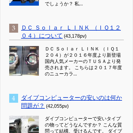
でしょうか？ 私...
ＤＣ Ｓｏｌａｒ ＬＩＮＫ （ＩＱ１２
０４）について
(43,178pv)
ＤＣ Ｓｏｌａｒ ＬＩＮＫ （ＩＱ１
２０４）が２０１６年度より新登場
国内人気メーカーのＴＵＳＡより発
売されます。 こちらは２０１７年度
のニューカラ...
ダイブコンピューターの安いのは何か
問題が？
(42,055pv)
ダイブコンピューターで安いタイプ
の物ってどうなんですか？ こんな質
問って結構、受けるんです。 ダイブ