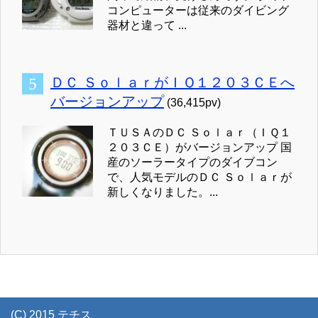
コンピューターは従来のダイビング
器材と違って ...
ＤＣ ＳｏｌａｒがＩＱ１２０３ＣＥへ
バージョンアップ
(36,415pv)
ＴＵＳＡのＤＣ Ｓｏｌａｒ（ＩＱ１
２０３ＣＥ）がバージョンアップ 国
産のソーラータイプのダイブコン
で、人気モデルのＤＣ Ｓｏｌａｒが
新しくなりました。...
(C) 2015 テチス