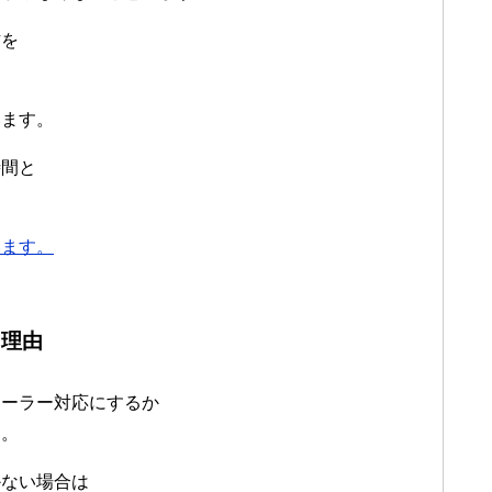
方を
。
います。
時間と
います。
う理由
ソーラー対応にするか
す。
かない場合は