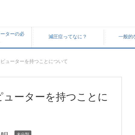
ューターの必
減圧症ってなに？
一般的
性
ンピューターを持つことについて
ピューターを持つことに
18日
未分類