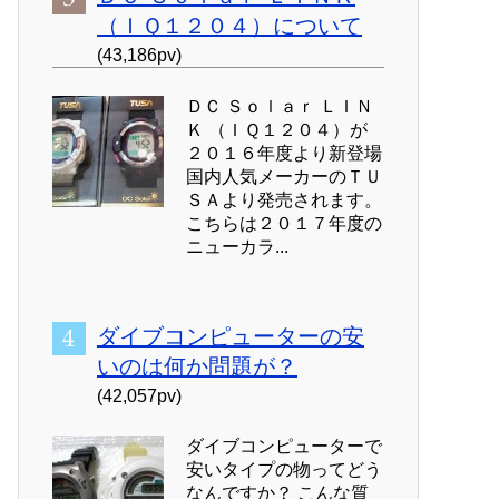
（ＩＱ１２０４）について
(43,186pv)
ＤＣ Ｓｏｌａｒ ＬＩＮ
Ｋ （ＩＱ１２０４）が
２０１６年度より新登場
国内人気メーカーのＴＵ
ＳＡより発売されます。
こちらは２０１７年度の
ニューカラ...
ダイブコンピューターの安
いのは何か問題が？
(42,057pv)
ダイブコンピューターで
安いタイプの物ってどう
なんですか？ こんな質