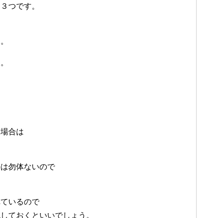
に３つです。
と
す。
す。
む場合は
のは勿体ないので
れているので
認しておくといいでしょう。