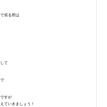
分で劣る所は
。
は
算して
ので
けですが
覚えていきましょう！